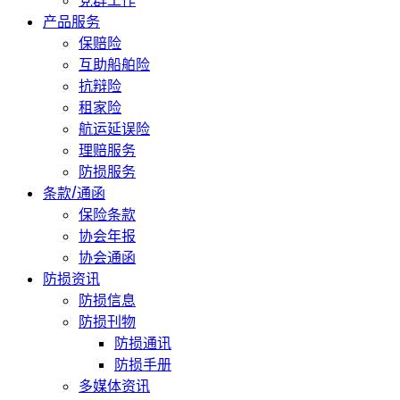
党群工作
产品服务
保赔险
互助船舶险
抗辩险
租家险
航运延误险
理赔服务
防损服务
条款/通函
保险条款
协会年报
协会通函
防损资讯
防损信息
防损刊物
防损通讯
防损手册
多媒体资讯