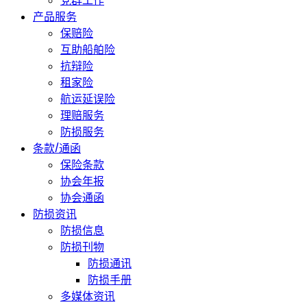
党群工作
产品服务
保赔险
互助船舶险
抗辩险
租家险
航运延误险
理赔服务
防损服务
条款/通函
保险条款
协会年报
协会通函
防损资讯
防损信息
防损刊物
防损通讯
防损手册
多媒体资讯