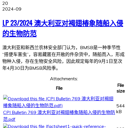
20
2024-09
LP 23/2024 澳大利亚对褐翅椿象随船入侵
的生物防范
澳大利亚和新西兰农林安全部门认为，BMSB是一种季节性
“搭便车害虫”，容易藏匿在开敞的件杂货中，随船而入，形成
物种入侵，存在生物安全风险，因此规定每年的9月1日至次
年4月30日为BMSB风险季。
Attachments:
File
File
size
544
kB
CPI Bulletin 769 澳大利亚对褐翅椿象随船入侵的生物防
范.pdf