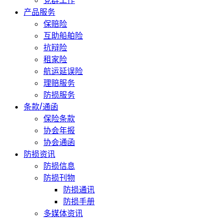
党群工作
产品服务
保赔险
互助船舶险
抗辩险
租家险
航运延误险
理赔服务
防损服务
条款/通函
保险条款
协会年报
协会通函
防损资讯
防损信息
防损刊物
防损通讯
防损手册
多媒体资讯