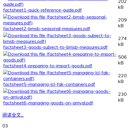
202
kB
factsheet1-quick-reference-guide.pdf
209
kB
factsheet2-bmsb-seasonal-measures.pdf
274
kB
factsheet3-goods-subject-to-bmsb-measures.pdf
506
kB
factsheet4-preparing-to-import-goods.pdf
220
kB
factsheet5-managing-lcl-fak-containers.pdf
230
kB
factsheet6-managing-goods-on-arrival.pdf
阅读全文...
03